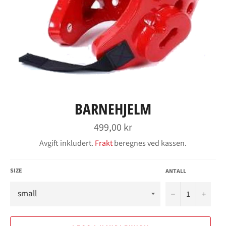
BARNEHJELM
Vanlig
499,00 kr
pris
Avgift inkludert.
Frakt
beregnes ved kassen.
SIZE
ANTALL
−
+