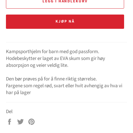
LEGG I HANDLEKURV
KJØP NÅ
Kampsporthjelm for barn med god passform.
Hodebeskytter er laget av EVA skum som gir høy
absorpsjon og veier veldig lite.
Den bør prøves på for å finne riktig størrelse.
Fargene som regel rød, svart eller hvit avhengig av hva vi
har på lager
Del
Del
Tweet
Pin
på
på
på