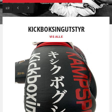
1/2
Forrige
Neste
lysbilde
lysbilde
KICKBOKSINGUTSTYR
VIS ALLE