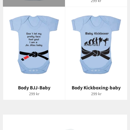
Vanlig
299 kr
pris
Body BJJ-Baby
Body Kickboxing-baby
Vanlig
Vanlig
299 kr
299 kr
pris
pris