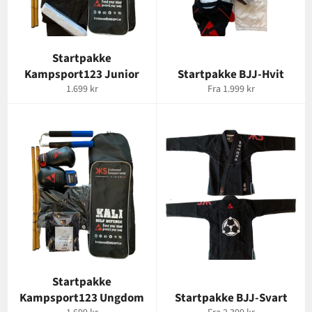
Startpakke
Kampsport123 Junior
Startpakke BJJ-Hvit
Vanlig
1.699 kr
Fra 1.999 kr
pris
Startpakke
Kampsport123 Ungdom
Startpakke BJJ-Svart