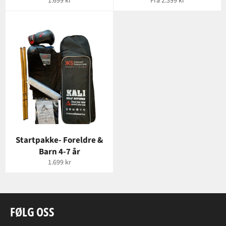
Vanlig
1.699 kr
Fra 2.399 kr
pris
Startpakke- Foreldre &
Barn 4-7 år
Vanlig
1.699 kr
pris
FØLG OSS