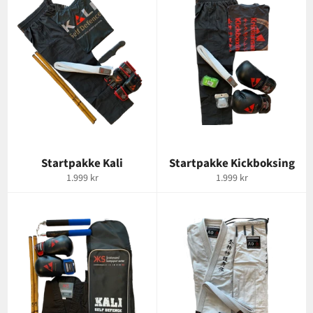
Startpakke Kali
Startpakke Kickboksing
Vanlig
Vanlig
1.999 kr
1.999 kr
pris
pris